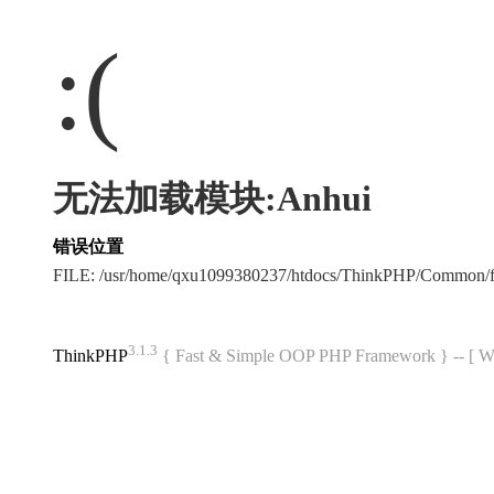
:(
无法加载模块:Anhui
错误位置
FILE: /usr/home/qxu1099380237/htdocs/ThinkPHP/Common/
3.1.3
ThinkPHP
{ Fast & Simple OOP PHP Framework } -- 