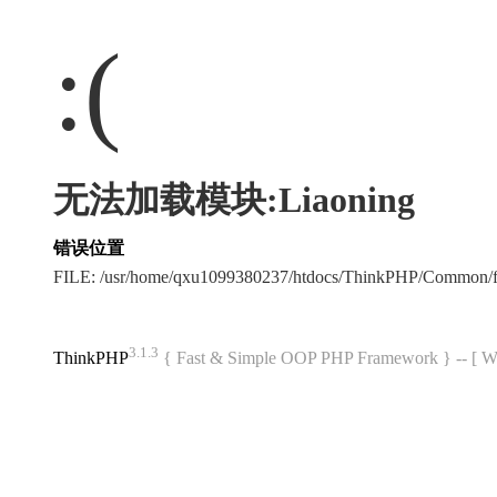
:(
无法加载模块:Liaoning
错误位置
FILE: /usr/home/qxu1099380237/htdocs/ThinkPHP/Common/
3.1.3
ThinkPHP
{ Fast & Simple OOP PHP Framework } -- 