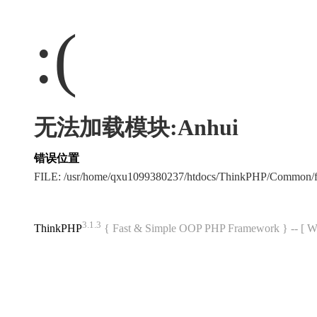
:(
无法加载模块:Anhui
错误位置
FILE: /usr/home/qxu1099380237/htdocs/ThinkPHP/Common/
3.1.3
ThinkPHP
{ Fast & Simple OOP PHP Framework } -- 