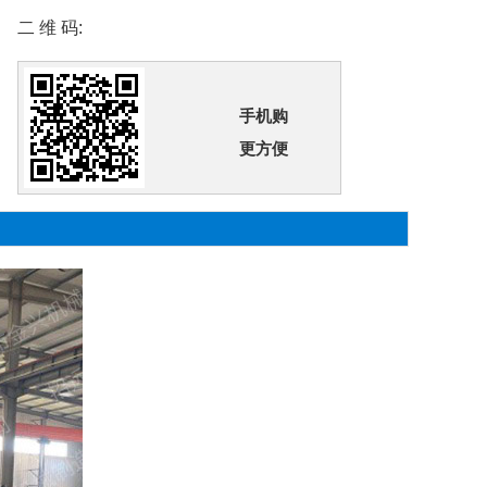
二 维 码:
手机购
更方便