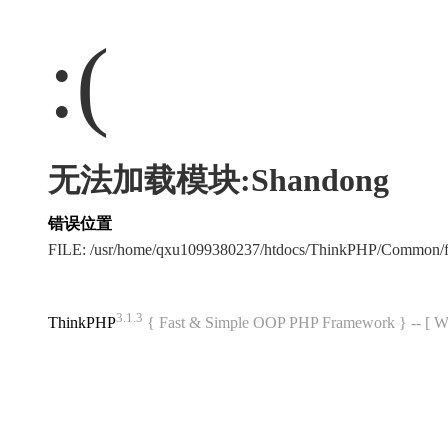
:(
无法加载模块:Shandong
错误位置
FILE: /usr/home/qxu1099380237/htdocs/ThinkPHP/Common/
3.1.3
ThinkPHP
{ Fast & Simple OOP PHP Framework } -- 